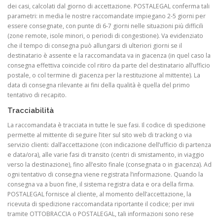
dei casi, calcolati dal giorno di accettazione. POSTALEGAL conferma tali
parametri: in media le nostre raccomandate impiegano 2-5 giorni per
essere consegnate, con punte di 6-7 giorni nelle situazioni più difficili
(zone remote, isole minori, o periodi di congestione). Va evidenziato
che il tempo di consegna può allungarsi di ulteriori giorni se il
destinatario è assente e la raccomandata va in giacenza (in quel caso la
consegna effettiva coincide col ritiro da parte del destinatario all’ufficio
postale, o col termine di giacenza per la restituzione al mittente). La
data di consegna rilevante ai fini della qualità è quella del primo
tentativo di recapito.
Tracciabilità
La raccomandata è tracciata in tutte le sue fasi. Il codice di spedizione
permette al mittente di seguire l’iter sul sito web di tracking o via
servizio clienti: dall’accettazione (con indicazione dell’ufficio di partenza
e data/ora), alle varie fasi di transito (centri di smistamento, in viaggio
verso la destinazione), fino all’esito finale (consegnata o in giacenza). Ad
ogni tentativo di consegna viene registrata l’informazione. Quando la
consegna va a buon fine, il sistema registra data e ora della firma.
POSTALEGAL fornisce al cliente, al momento dell’accettazione, la
ricevuta di spedizione raccomandata riportante il codice; per invii
tramite OTTOBRACCIA o POSTALEGAL, tali informazioni sono rese