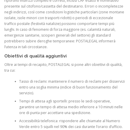
riportino indirizzi completi e corretti, inclusi CAP esatto e nominativo
presente sul citofono/cassetta del destinatario. Errori o incompletezze
negli indirizzi, così come condizioni logistiche particolari (zone montane
isolate, isole minori con trasporti ridotti) o periodi di eccezionale
traffico postale (festività natalizie) possono comportare tempi più
lunghi. In caso di fenomeni di forza maggiore (es. calamità naturali,
emergenze sanitarie, scioperi generali del settore) gli standard
potrebbero subire deroghe temporanee: POSTALEGAL informerà
l’utenza in tali circostanze.
Obiettivi di qualità aggiuntivi
Oltre ai tempi di recapito, POSTALEGAL si pone altri obiettivi di qualità,
tra cui:
Tasso di reclami: mantenere il numero di reclami per disservizi
entro una soglia minima (indice di buon funzionamento del
servizio).
Tempi di attesa agli sportelli: presso le sedi operative,
garantire un tempo di attesa medio inferiore a 10 minuti nelle
ore di punta per accettare una spedizione.
Accessibilità telefonica: rispondere alle chiamate al Numero
Verde entro 5 squilli nel 90% dei casi durante l’orario d’ufficio.