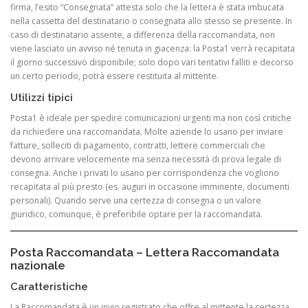
firma, l’esito “Consegnata” attesta solo che la lettera è stata imbucata
nella cassetta del destinatario o consegnata allo stesso se presente. In
caso di destinatario assente, a differenza della raccomandata, non
viene lasciato un avviso né tenuta in giacenza: la Posta1 verrà recapitata
il giorno successivo disponibile; solo dopo vari tentativi falliti e decorso
un certo periodo, potrà essere restituita al mittente.
Utilizzi tipici
Posta1 è ideale per spedire comunicazioni urgenti ma non così critiche
da richiedere una raccomandata. Molte aziende lo usano per inviare
fatture, solleciti di pagamento, contratti, lettere commerciali che
devono arrivare velocemente ma senza necessità di prova legale di
consegna. Anche i privati lo usano per corrispondenza che vogliono
recapitata al più presto (es. auguri in occasione imminente, documenti
personali). Quando serve una certezza di consegna o un valore
giuridico, comunque, è preferibile optare per la raccomandata.
Posta Raccomandata – Lettera Raccomandata
nazionale
Caratteristiche
La Raccomandata è un invio registrato che offre al mittente la certezza