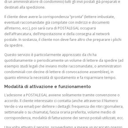
di un amministratore di condominio) tutti gli invii postali già preparati e
destinati alla spedizione.
Il cliente deve avere la corrispondenza “pronta” (lettere imbustate,
eventuali raccomandate già compilate con indirizzi e documenti
all’interno, ecc.), poi sarà cura di POSTALEGAL occuparsi
dell’affrancatura, dell’impostazione e della consegna al network
postale. In sostanza, il cliente non deve fare altro che preparare i plichi
da spedire.
Questo servizio è particolarmente apprezzato da chi ha
quotidianamente o periodicamente un volume di lettere da spedire (ad
esempio studi legali che inviano molte raccomandate, o amministratori
condominiali con decine di lettere di convocazione assemblee), in
quanto elimina la necessità di spostamento e fa risparmiare tempo.
Modalità di attivazione e funzionamento
L’adesione a POSTALEGAL avviene solitamente tramite convenzione o
accordo. Il cliente interessato ci contatta (anche attraverso il Numero
Verde o via email) per definire i dettagli: frequenza dei ritiri (giornaliera,
settimanale o su chiamata), fascia oraria preferita, volume medio di
corrispondenza, modalità di fatturazione dei servizi postali utilizzati, ecc.
Una volta attivato il servizio, provvediamo a inviare un incaricato presso