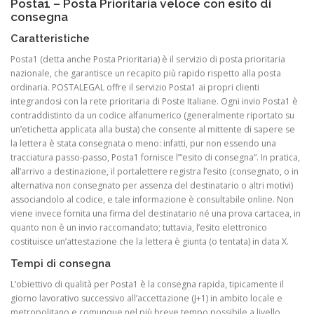
Posta1 – Posta Prioritaria veloce con esito di
consegna
Caratteristiche
Posta1 (detta anche Posta Prioritaria) è il servizio di posta prioritaria
nazionale, che garantisce un recapito più rapido rispetto alla posta
ordinaria. POSTALEGAL offre il servizio Posta1 ai propri clienti
integrandosi con la rete prioritaria di Poste Italiane. Ogni invio Posta1 è
contraddistinto da un codice alfanumerico (generalmente riportato su
un’etichetta applicata alla busta) che consente al mittente di sapere se
la lettera è stata consegnata o meno: infatti, pur non essendo una
tracciatura passo-passo, Posta1 fornisce l’“esito di consegna”. In pratica,
all’arrivo a destinazione, il portalettere registra l’esito (consegnato, o in
alternativa non consegnato per assenza del destinatario o altri motivi)
associandolo al codice, e tale informazione è consultabile online. Non
viene invece fornita una firma del destinatario né una prova cartacea, in
quanto non è un invio raccomandato; tuttavia, l’esito elettronico
costituisce un’attestazione che la lettera è giunta (o tentata) in data X.
Tempi di consegna
L’obiettivo di qualità per Posta1 è la consegna rapida, tipicamente il
giorno lavorativo successivo all’accettazione (J+1) in ambito locale e
metropolitano e comunque nel più breve tempo possibile a livello