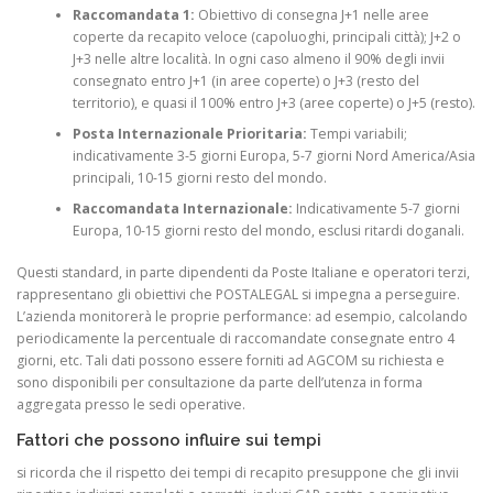
Raccomandata 1:
Obiettivo di consegna J+1 nelle aree
coperte da recapito veloce (capoluoghi, principali città); J+2 o
J+3 nelle altre località. In ogni caso almeno il 90% degli invii
consegnato entro J+1 (in aree coperte) o J+3 (resto del
territorio), e quasi il 100% entro J+3 (aree coperte) o J+5 (resto).
Posta Internazionale Prioritaria:
Tempi variabili;
indicativamente 3-5 giorni Europa, 5-7 giorni Nord America/Asia
principali, 10-15 giorni resto del mondo.
Raccomandata Internazionale:
Indicativamente 5-7 giorni
Europa, 10-15 giorni resto del mondo, esclusi ritardi doganali.
Questi standard, in parte dipendenti da Poste Italiane e operatori terzi,
rappresentano gli obiettivi che POSTALEGAL si impegna a perseguire.
L’azienda monitorerà le proprie performance: ad esempio, calcolando
periodicamente la percentuale di raccomandate consegnate entro 4
giorni, etc. Tali dati possono essere forniti ad AGCOM su richiesta e
sono disponibili per consultazione da parte dell’utenza in forma
aggregata presso le sedi operative.
Fattori che possono influire sui tempi
si ricorda che il rispetto dei tempi di recapito presuppone che gli invii