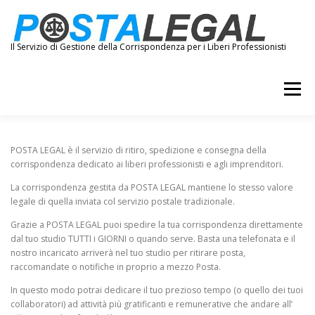
Passa
al
contenuto
Il Servizio di Gestione della Corrispondenza per i Liberi Professionisti
Menu
POSTA LEGALE TRADIZIONALE
SERVIZI EVOLUTI
POSTA LEGAL è il servizio di ritiro, spedizione e consegna della
corrispondenza dedicato ai liberi professionisti e agli imprenditori.
La corrispondenza gestita da POSTA LEGAL mantiene lo stesso valore
CONTATTACI
AREA CLIENTI
legale di quella inviata col servizio postale tradizionale.
Grazie a POSTA LEGAL puoi spedire la tua corrispondenza direttamente
dal tuo studio TUTTI i GIORNI o quando serve. Basta una telefonata e il
nostro incaricato arriverà nel tuo studio per ritirare posta,
raccomandate o notifiche in proprio a mezzo Posta.
In questo modo potrai dedicare il tuo prezioso tempo (o quello dei tuoi
collaboratori) ad attività più gratificanti e remunerative che andare all’