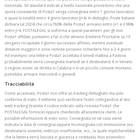
nazionale. Gli standard indicati a livello nazionale prevedono che una
quota consistente di Posta1 venga consegnata entro 1 giorno lavorativo
e quasi la totalità entro 4 giorni lavorativi (J+4). In dettaglio, Poste Italiane
dichiara (al 2024) che circa l’80% delle Posta1 arrivano entro J+1 e il 98%
entro J+4. POSTALEGAL si uniforma a questi parametri: per gli invii
Posta1 affidati, puntiamo a far sì che almeno 8 lettere Prioritarie su 10
vengano recapitate il giorno successivo all’invio, mentre eventuali
distanze maggiori o zone remote possono richiedere fino a 3-4 giorni.
Ad esempio: una lettera Posta1 accettata il lunedì mattina a Padova
probabilmente verrà consegnata martedì se il destinatario è in Veneto
o regioni vicine; se diretta in Calabria o in un piccolo comune montano,
potrebbe arrivare mercoledì o giovedì.
Tracciabilità
Come accennato, Posta1 non offre un tracking dettagliato ma solo
conferma di esito. Il mittente può verificare l’esito collegandosi al sito
web tracking (tramite il codice indicato sulla ricevuta Posta1 che
POSTALEGAL fornisce) oppure chiedendo all’assistenza clienti. Le
possibili informazioni di esito sono: Consegnata (in tal caso viene
indicata la data di consegna) oppure Inconsegnata con motivazione (es.
destinatario assente, indirizzo insufficiente, ecc., la quale implicherebbe
che la lettera verrà lasciata in giacenza o restituita). Non essendoci