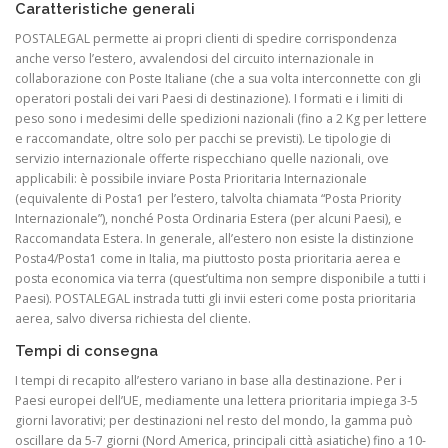
Caratteristiche generali
POSTALEGAL permette ai propri clienti di spedire corrispondenza
anche verso l’estero, avvalendosi del circuito internazionale in
collaborazione con Poste Italiane (che a sua volta interconnette con gli
operatori postali dei vari Paesi di destinazione). I formati e i limiti di
peso sono i medesimi delle spedizioni nazionali (fino a 2 Kg per lettere
e raccomandate, oltre solo per pacchi se previsti). Le tipologie di
servizio internazionale offerte rispecchiano quelle nazionali, ove
applicabili: è possibile inviare Posta Prioritaria Internazionale
(equivalente di Posta1 per l’estero, talvolta chiamata “Posta Priority
Internazionale”), nonché Posta Ordinaria Estera (per alcuni Paesi), e
Raccomandata Estera. In generale, all’estero non esiste la distinzione
Posta4/Posta1 come in Italia, ma piuttosto posta prioritaria aerea e
posta economica via terra (quest’ultima non sempre disponibile a tutti i
Paesi). POSTALEGAL instrada tutti gli invii esteri come posta prioritaria
aerea, salvo diversa richiesta del cliente.
Tempi di consegna
I tempi di recapito all’estero variano in base alla destinazione. Per i
Paesi europei dell’UE, mediamente una lettera prioritaria impiega 3-5
giorni lavorativi; per destinazioni nel resto del mondo, la gamma può
oscillare da 5-7 giorni (Nord America, principali città asiatiche) fino a 10-