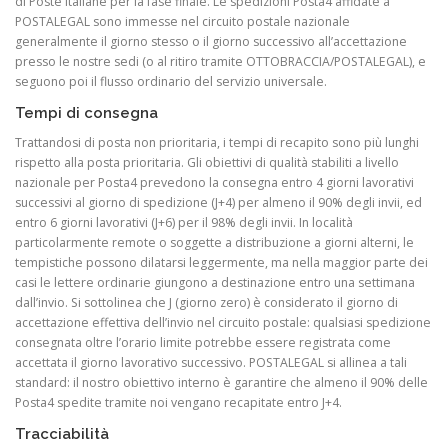
di Poste Italiane per la fase finale. Le spedizioni Posta4 affidate a
POSTALEGAL sono immesse nel circuito postale nazionale
generalmente il giorno stesso o il giorno successivo all’accettazione
presso le nostre sedi (o al ritiro tramite OTTOBRACCIA/POSTALEGAL), e
seguono poi il flusso ordinario del servizio universale.
Tempi di consegna
Trattandosi di posta non prioritaria, i tempi di recapito sono più lunghi
rispetto alla posta prioritaria. Gli obiettivi di qualità stabiliti a livello
nazionale per Posta4 prevedono la consegna entro 4 giorni lavorativi
successivi al giorno di spedizione (J+4) per almeno il 90% degli invii, ed
entro 6 giorni lavorativi (J+6) per il 98% degli invii. In località
particolarmente remote o soggette a distribuzione a giorni alterni, le
tempistiche possono dilatarsi leggermente, ma nella maggior parte dei
casi le lettere ordinarie giungono a destinazione entro una settimana
dall’invio. Si sottolinea che J (giorno zero) è considerato il giorno di
accettazione effettiva dell’invio nel circuito postale: qualsiasi spedizione
consegnata oltre l’orario limite potrebbe essere registrata come
accettata il giorno lavorativo successivo. POSTALEGAL si allinea a tali
standard: il nostro obiettivo interno è garantire che almeno il 90% delle
Posta4 spedite tramite noi vengano recapitate entro J+4.
Tracciabilità