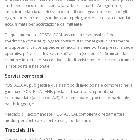
l’indirizzo concordato secondo la cadenza stabilita. Ad ogni ritiro,
l’incaricato rilascia una ricevuta o lista di consegna con l’elenco degli
oggetti presi in carico (suddivisi per tipologia: ordinarie, raccomandate,
ecc.), firmata per accettazione dal mittente.
Da quel momento, POSTALEGAL assume la responsabilità della
spedizione come se gli oggetti fossero stati consegnati direttamente
allo sportello. La corrispondenza raccolta viene portata presso la sede
operativa più vicina, dove viene affrancata (se non già affrancata dal
cliente) e inserita nel successivo ciclo di smistamento e recapito tramite
la rete postale nazionale.
Servizi compresi
POSTALEGAL può gestire qualsiasi tipo di invio postale compreso nella
gamma di POSTE ITALIANE: posta ordinaria, posta prioritaria,
raccomandate (anche con A/R), Raccomandate1, posta internazionale,
pacchi leggeri, ecc.
Nel caso di Raccomandate, POSTALEGAL compilerà direttamente i
moduli per conto del cliente a seguito del ritiro.
Tracciabilità
Dopo il ritiro, POSTALEGAL registra ogni invio tracciabile nel proprio