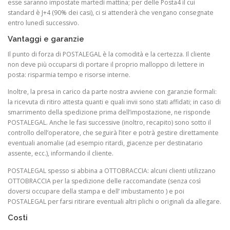
esse saranno impostate martedì mattina; per delle Posta4 il cui
standard è J+4 (90% dei casi), ci si attenderà che vengano consegnate
entro lunedì successivo.
Vantaggi e garanzie
Il punto di forza di POSTALEGAL è la comodità e la certezza. Il cliente
non deve più occuparsi di portare il proprio malloppo di lettere in
posta: risparmia tempo e risorse interne.
Inoltre, la presa in carico da parte nostra avviene con garanzie formali:
la ricevuta di ritiro attesta quanti e quali invii sono stati affidati; in caso di
smarrimento della spedizione prima dell’impostazione, ne risponde
POSTALEGAL. Anche le fasi successive (inoltro, recapito) sono sotto il
controllo dell’operatore, che seguirà l’iter e potrà gestire direttamente
eventuali anomalie (ad esempio ritardi, giacenze per destinatario
assente, ecc.), informando il cliente.
POSTALEGAL spesso si abbina a OTTOBRACCIA: alcuni clienti utilizzano
OTTOBRACCIA per la spedizione delle raccomandate (senza così
doversi occupare della stampa e dell’ imbustamento ) e poi
POSTALEGAL per farsi ritirare eventuali altri plichi o originali da allegare.
Costi