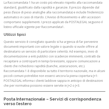
La Raccomandata 1 ha un costo più elevato rispetto alla raccomandata
standard, giustificato dalla rapidità e garanzie. Il prezzo dipende dal
peso (fasce di peso analoghe alla raccomandata) e include l’indennizzo
automatico in caso di ritardo. L’Avviso di Ricevimento e altri accessori
comportano supplementi. I prezzi applicati da POSTALEGAL seguono il
listino ufficiale vigente per Raccomandata1.
Utilizzi tipici
Questo servizio è consigliato quando si ha urgenza di far pervenire
documenti importanti con valore legale o quando si vuole offrire al
destinatario un servizio di particolare celerità. Ad esempio, invio di
documentazione a enti pubblici con scadenze imminenti, contratti da
recapitare a controparti in tempi brevissimi, oppure comunicazioni a
clienti che richiedono rapidità (banche, assicurazioni, etc.).
Raccomandata 1 è disponibile su tutto il territorio nazionale, ma in alcuni
piccoli comuni potrebbe non esserci ancora la piena copertura J+1:
POSTALEGAL informa i clienti laddove sappia in anticipo di destinazioni
che per normativa possono essere servite in J+2 o J+3.
Posta Internazionale – Servizi di corrispondenza
verso l’estero