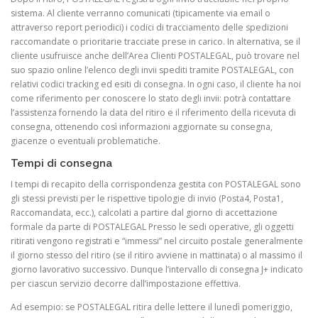
sistema. Al cliente verranno comunicati (tipicamente via email o
attraverso report periodici) i codici di tracciamento delle spedizioni
raccomandate o prioritarie tracciate prese in carico. In alternativa, se il
cliente usufruisce anche dell’Area Clienti POSTALEGAL, può trovare nel
suo spazio online l’elenco degli invii spediti tramite POSTALEGAL, con
relativi codici tracking ed esiti di consegna. In ogni caso, il cliente ha noi
come riferimento per conoscere lo stato degli invii: potrà contattare
l’assistenza fornendo la data del ritiro e il riferimento della ricevuta di
consegna, ottenendo così informazioni aggiornate su consegna,
giacenze o eventuali problematiche.
Tempi di consegna
I tempi di recapito della corrispondenza gestita con POSTALEGAL sono
gli stessi previsti per le rispettive tipologie di invio (Posta4, Posta1,
Raccomandata, ecc.), calcolati a partire dal giorno di accettazione
formale da parte di POSTALEGAL Presso le sedi operative, gli oggetti
ritirati vengono registrati e “immessi” nel circuito postale generalmente
il giorno stesso del ritiro (se il ritiro avviene in mattinata) o al massimo il
giorno lavorativo successivo. Dunque l’intervallo di consegna J+ indicato
per ciascun servizio decorre dall’impostazione effettiva.
Ad esempio: se POSTALEGAL ritira delle lettere il lunedì pomeriggio,