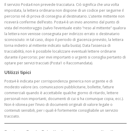
Il servizio Posta4 non prevede tracciatura. Ciò significa che una volta
impostata, la lettera ordinaria non dispone di un codice per seguirne il
percorso né di prova di consegna al destinatario. L’utente mittente non
riceverà conferme dell’esito. Posta4 è un invio anonimo dal punto di
vista del monitoraggio (salvo l’eventuale esito “reso al mittente” qualora
la lettera non venisse consegnata per indirizzo errato o destinatario
sconosciuto: in tal caso, dopo il periodo di giacenza previsto, la lettera
torna indietro al mittente indicato sulla busta). Data l’assenza di
tracciabilità, non è possibile localizzare eventuali lettere ordinarie
durante il percorso; per invii importanti o urgenti si consiglia pertanto di
optare per servizi tracciati (Posta1 o Raccomandata).
Utilizzi tipici
Posta4 è indicata per corrispondenza generica non urgente e di
modesto valore (es. comunicazioni pubblicitarie, bollette, fatture
commerciali quando è accettabile qualche giorno di ritardo, lettere
personali non importanti, documenti di cui si ha comunque copia, ecc.).
Non è idonea per l’invio di documenti originali di valore legale o
contenuti sensibili, per i quali è fortemente consigliabile un servizio
tracciato.