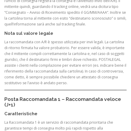
l’ufficio di consegna registra la consegna e l’avvenuto invio dell’A/R). Il
mittente quindi, guardando il tracking online, vedrà una dicitura tipo
“Consegnato – Avviso di Ricevimento spedito il GG/MM/AAAA”. Inoltre se
la cartolina torna al mittente con esito “destinatario sconosciuto” o simili,
quell’informazione sarà anche sul tracking finale.
Nota sul valore legale
La raccomandata con A/R è spesso utilizzata per invii legali. La cartolina
di ritorno firmata ha valore probatorio. Per essere valida, è importante
che il mittente compili correttamente la cartolina e, nel caso di soggetti
giuridici, che il destinatario firmi e timbri dove richiesto. POSTALEGAL
assiste i clienti nella compilazione per evitare errori (es. indicare bene il
riferimento della raccomandata sulla cartolina). In caso di controversia,
come detto, è sempre possibile chiedere un attestato di consegna
sostitutivo se l’avviso è andato perso.
Posta Raccomandata 1 – Raccomandata veloce
(J+1)
Caratteristiche
La Raccomandata 1 è un servizio di raccomandata prioritaria che
garantisce tempi di consegna molto più rapidi rispetto alla