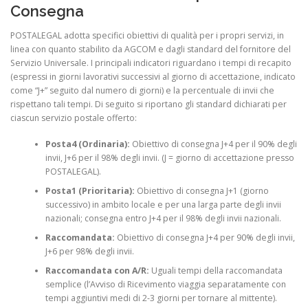
Consegna
POSTALEGAL adotta specifici obiettivi di qualità per i propri servizi, in
linea con quanto stabilito da AGCOM e dagli standard del fornitore del
Servizio Universale. I principali indicatori riguardano i tempi di recapito
(espressi in giorni lavorativi successivi al giorno di accettazione, indicato
come “J+” seguito dal numero di giorni) e la percentuale di invii che
rispettano tali tempi. Di seguito si riportano gli standard dichiarati per
ciascun servizio postale offerto:
Posta4 (Ordinaria):
Obiettivo di consegna J+4 per il 90% degli
invii, J+6 per il 98% degli invii. (J = giorno di accettazione presso
POSTALEGAL).
Posta1 (Prioritaria):
Obiettivo di consegna J+1 (giorno
successivo) in ambito locale e per una larga parte degli invii
nazionali; consegna entro J+4 per il 98% degli invii nazionali.
Raccomandata:
Obiettivo di consegna J+4 per 90% degli invii,
J+6 per 98% degli invii.
Raccomandata con A/R:
Uguali tempi della raccomandata
semplice (l’Avviso di Ricevimento viaggia separatamente con
tempi aggiuntivi medi di 2-3 giorni per tornare al mittente).