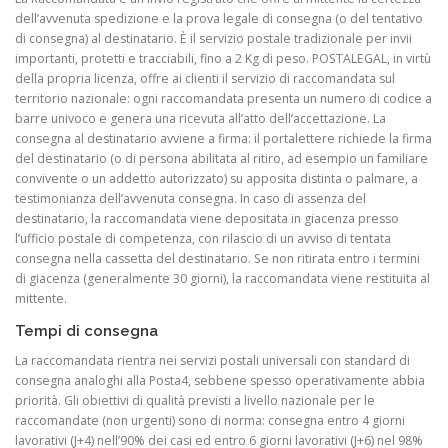
dell’avvenuta spedizione e la prova legale di consegna (o del tentativo
di consegna) al destinatario. È il servizio postale tradizionale per invii
importanti, protetti e tracciabili, fino a 2 Kg di peso. POSTALEGAL, in virtù
della propria licenza, offre ai clienti il servizio di raccomandata sul
territorio nazionale: ogni raccomandata presenta un numero di codice a
barre univoco e genera una ricevuta all’atto dell’accettazione. La
consegna al destinatario avviene a firma: il portalettere richiede la firma
del destinatario (o di persona abilitata al ritiro, ad esempio un familiare
convivente o un addetto autorizzato) su apposita distinta o palmare, a
testimonianza dell’avvenuta consegna. In caso di assenza del
destinatario, la raccomandata viene depositata in giacenza presso
l’ufficio postale di competenza, con rilascio di un avviso di tentata
consegna nella cassetta del destinatario. Se non ritirata entro i termini
di giacenza (generalmente 30 giorni), la raccomandata viene restituita al
mittente.
Tempi di consegna
La raccomandata rientra nei servizi postali universali con standard di
consegna analoghi alla Posta4, sebbene spesso operativamente abbia
priorità. Gli obiettivi di qualità previsti a livello nazionale per le
raccomandate (non urgenti) sono di norma: consegna entro 4 giorni
lavorativi (J+4) nell’90% dei casi ed entro 6 giorni lavorativi (J+6) nel 98%