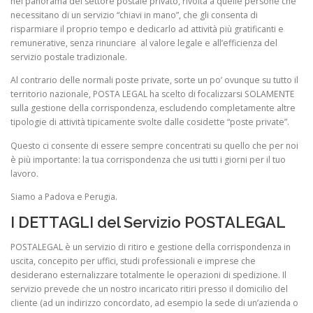
nel panorama del settore postale privato, rivolta a quelle persone che
necessitano di un servizio “chiavi in mano”, che gli consenta di
risparmiare il proprio tempo e dedicarlo ad attività più gratificanti e
remunerative, senza rinunciare al valore legale e all’efficienza del
servizio postale tradizionale.
Al contrario delle normali poste private, sorte un po’ ovunque su tutto il
territorio nazionale, POSTA LEGAL ha scelto di focalizzarsi SOLAMENTE
sulla gestione della corrispondenza, escludendo completamente altre
tipologie di attività tipicamente svolte dalle cosidette “poste private”.
Questo ci consente di essere sempre concentrati su quello che per noi
è più importante: la tua corrispondenza che usi tutti i giorni per il tuo
lavoro.
Siamo a Padova e Perugia.
I DETTAGLI del Servizio POSTALEGAL
POSTALEGAL è un servizio di ritiro e gestione della corrispondenza in
uscita, concepito per uffici, studi professionali e imprese che
desiderano esternalizzare totalmente le operazioni di spedizione. Il
servizio prevede che un nostro incaricato ritiri presso il domicilio del
cliente (ad un indirizzo concordato, ad esempio la sede di un’azienda o