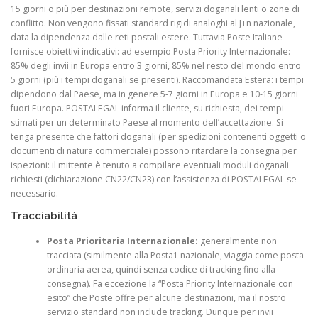
15 giorni o più per destinazioni remote, servizi doganali lenti o zone di
conflitto. Non vengono fissati standard rigidi analoghi al J+n nazionale,
data la dipendenza dalle reti postali estere. Tuttavia Poste Italiane
fornisce obiettivi indicativi: ad esempio Posta Priority Internazionale:
85% degli invii in Europa entro 3 giorni, 85% nel resto del mondo entro
5 giorni (più i tempi doganali se presenti). Raccomandata Estera: i tempi
dipendono dal Paese, ma in genere 5-7 giorni in Europa e 10-15 giorni
fuori Europa. POSTALEGAL informa il cliente, su richiesta, dei tempi
stimati per un determinato Paese al momento dell’accettazione. Si
tenga presente che fattori doganali (per spedizioni contenenti oggetti o
documenti di natura commerciale) possono ritardare la consegna per
ispezioni: il mittente è tenuto a compilare eventuali moduli doganali
richiesti (dichiarazione CN22/CN23) con l’assistenza di POSTALEGAL se
necessario.
Tracciabilità
Posta Prioritaria Internazionale:
generalmente non
tracciata (similmente alla Posta1 nazionale, viaggia come posta
ordinaria aerea, quindi senza codice di tracking fino alla
consegna). Fa eccezione la “Posta Priority Internazionale con
esito” che Poste offre per alcune destinazioni, ma il nostro
servizio standard non include tracking. Dunque per invii