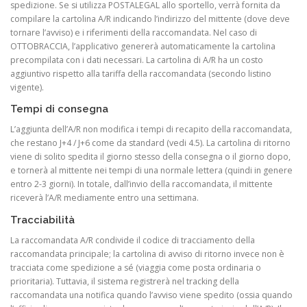
spedizione. Se si utilizza POSTALEGAL allo sportello, verrà fornita da
compilare la cartolina A/R indicando l’indirizzo del mittente (dove deve
tornare l’avviso) e i riferimenti della raccomandata. Nel caso di
OTTOBRACCIA, l’applicativo genererà automaticamente la cartolina
precompilata con i dati necessari. La cartolina di A/R ha un costo
aggiuntivo rispetto alla tariffa della raccomandata (secondo listino
vigente).
Tempi di consegna
L’aggiunta dell’A/R non modifica i tempi di recapito della raccomandata,
che restano J+4 / J+6 come da standard (vedi 4.5). La cartolina di ritorno
viene di solito spedita il giorno stesso della consegna o il giorno dopo,
e tornerà al mittente nei tempi di una normale lettera (quindi in genere
entro 2-3 giorni). In totale, dall’invio della raccomandata, il mittente
riceverà l’A/R mediamente entro una settimana.
Tracciabilità
La raccomandata A/R condivide il codice di tracciamento della
raccomandata principale; la cartolina di avviso di ritorno invece non è
tracciata come spedizione a sé (viaggia come posta ordinaria o
prioritaria). Tuttavia, il sistema registrerà nel tracking della
raccomandata una notifica quando l’avviso viene spedito (ossia quando