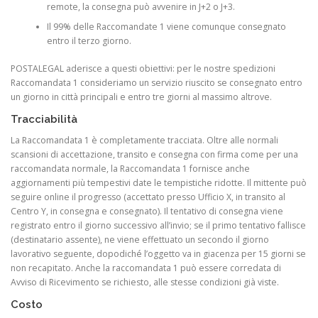
remote, la consegna può avvenire in J+2 o J+3.
Il 99% delle Raccomandate 1 viene comunque consegnato
entro il terzo giorno.
POSTALEGAL aderisce a questi obiettivi: per le nostre spedizioni
Raccomandata 1 consideriamo un servizio riuscito se consegnato entro
un giorno in città principali e entro tre giorni al massimo altrove.
Tracciabilità
La Raccomandata 1 è completamente tracciata. Oltre alle normali
scansioni di accettazione, transito e consegna con firma come per una
raccomandata normale, la Raccomandata 1 fornisce anche
aggiornamenti più tempestivi date le tempistiche ridotte. Il mittente può
seguire online il progresso (accettato presso Ufficio X, in transito al
Centro Y, in consegna e consegnato). Il tentativo di consegna viene
registrato entro il giorno successivo all’invio; se il primo tentativo fallisce
(destinatario assente), ne viene effettuato un secondo il giorno
lavorativo seguente, dopodiché l’oggetto va in giacenza per 15 giorni se
non recapitato. Anche la raccomandata 1 può essere corredata di
Avviso di Ricevimento se richiesto, alle stesse condizioni già viste.
Costo